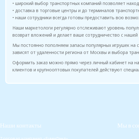
• широкий выбор транспортных компаний позволяет наход
• доставка в торговые центры и до терминалов транспорт
• наши сотрудники всегда готовы предоставить всю воз
Наши маркетологи регулярно отслеживают уровень попу
возврат вложений и делает ваше сотрудничество с нашей
Мы постоянно пополняем запасы популярных игрушек на ск
зависят от удаленности региона от Москвы и выбора тра
Оформить заказ можно прямо через личный кабинет на н
клиентов и крупнооптовых покупателей действуют специа
Наши контакты
Мы в со
Торговая компания «БумиЛэнд»