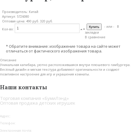
Производитель:
Китай
Артикул:
5726080
Оптовая цена:
490 руб.
320 руб.
- или -
В
Кол-во:
закладки
В сравнение
* Обратите внимание: изображение товара на сайте может
отличаться от фактического изображения товара.
Описание
Уникальная капибара, уютно расположившаяся внутри плюшевого гамбургера.
Весёлый дизайн и мягкая текстура добавляют оригинальности и создают
позитивное настроение для игр и украшения комнаты.
Наши контакты
Торговая компания «БумиЛэнд»
Оптовая продажа детских игрушек
Адрес:
г. Москва
Телефон:
8 (495) 255-44-72
Электронная почта:
info@boomilend.ru