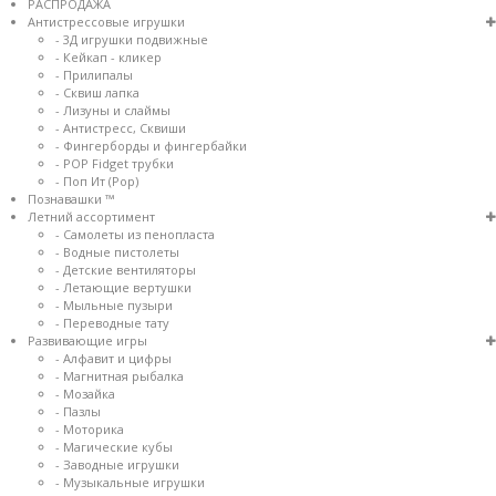
РАСПРОДАЖА
Антистрессовые игрушки
- 3Д игрушки подвижные
- Кейкап - кликер
- Прилипалы
- Сквиш лапка
- Лизуны и слаймы
- Антистресс, Сквиши
- Фингерборды и фингербайки
- POP Fidget трубки
- Поп Ит
(Pop)
Познавашки ™
Летний ассортимент
- Самолеты из пенопласта
- Водные пистолеты
- Детские вентиляторы
- Летающие вертушки
- Мыльные пузыри
- Переводные тату
Развивающие игры
- Алфавит и цифры
- Магнитная рыбалка
- Мозайка
- Пазлы
- Моторика
- Магические кубы
- Заводные игрушки
- Музыкальные игрушки