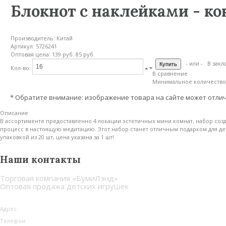
Блокнот с наклейками - ко
Производитель:
Китай
Артикул:
5726241
Оптовая цена:
139 руб.
85 руб.
- или -
В закл
Кол-во:
В сравнение
Минимальное количество з
* Обратите внимание: изображение товара на сайте может отлич
Описание
В ассортименте предоставленно 4 локации эстетичных мини комнат, набор созд
процесс в настоящую медитацию. Этот набор станет отличным подарком для дет
упаковкой из 20 шт, цена указана за 1 шт!
Наши контакты
Торговая компания «БумиЛэнд»
Оптовая продажа детских игрушек
Адрес:
г. Москва
Телефон:
8 (495) 255-44-72