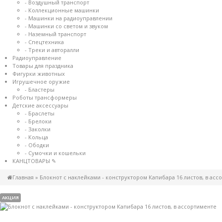
- Воздушный транспорт
- Коллекционные машинки
- Машинки на радиоуправлении
- Машинки со светом и звуком
- Наземный транспорт
- Спецтехника
- Треки и авторалли
Радиоуправление
Товары для праздника
Фигурки животных
Игрушечное оружие
- Бластеры
Роботы трансформеры
Детские аксессуары
- Браслеты
- Брелоки
- Заколки
- Кольца
- Ободки
- Сумочки и кошельки
КАНЦТОВАРЫ ✎
Главная
»
Блокнот с наклейками - конструктором Капибара 16 листов, в асс
АКЦИЯ