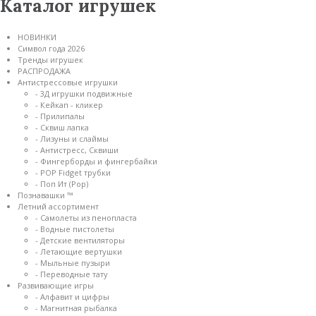
Каталог игрушек
НОВИНКИ
Символ года 2026
Тренды игрушек
РАСПРОДАЖА
Антистрессовые игрушки
- 3Д игрушки подвижные
- Кейкап - кликер
- Прилипалы
- Сквиш лапка
- Лизуны и слаймы
- Антистресс, Сквиши
- Фингерборды и фингербайки
- POP Fidget трубки
- Поп Ит
(Pop)
Познавашки ™
Летний ассортимент
- Самолеты из пенопласта
- Водные пистолеты
- Детские вентиляторы
- Летающие вертушки
- Мыльные пузыри
- Переводные тату
Развивающие игры
- Алфавит и цифры
- Магнитная рыбалка