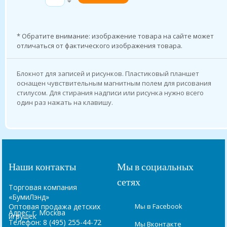
* Обратите внимание: изображение товара на сайте может
отличаться от фактического изображения товара.
Блокнот для записей и рисунков. Пластиковый планшет
оснащен чувствительным магнитным полем для рисования
стилусом. Для стирания надписи или рисунка нужно всего
один раз нажать на клавишу.
Наши контакты
Мы в социальных
сетях
Торговая компания
«БумиЛэнд»
Оптовая продажа детских
Мы в Facebook
Адрес:
г. Москва
игрушек
Телефон:
8 (495) 255-44-72
Мы Вконтакте